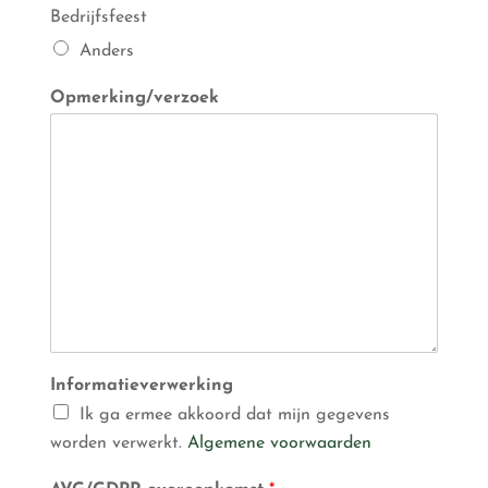
n
Bedrijfsfeest
n
u
Anders
m
m
Opmerking/verzoek
e
r
Informatieverwerking
Ik ga ermee akkoord dat mijn gegevens
worden verwerkt.
Algemene voorwaarden