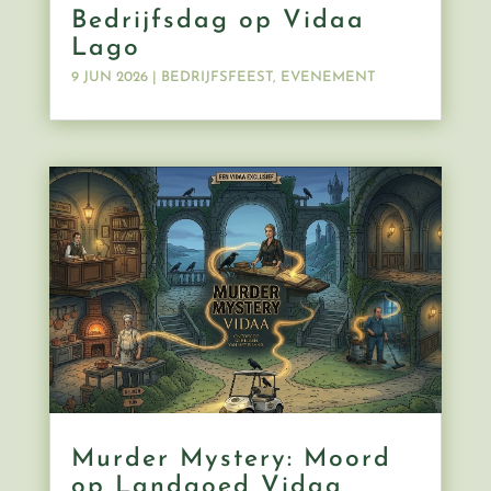
Bedrijfsdag op Vidaa
Lago
9 JUN 2026
|
BEDRIJFSFEEST
,
EVENEMENT
Murder Mystery: Moord
op Landgoed Vidaa