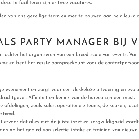
deze te faciliteren zijn er twee vacatures.
den van ons gezellige team en mee te bouwen aan hele leuke 
ALS PARTY MANAGER BIJ 
t achter het organiseren van een breed scale van events, Van b
iasme en bent het eerste aanspreekpunt voor de contactpersoo
ige evenement en zorgt voor een vlekkeloze uitvoering en evalu
achtgever. Affiniteit en kennis van de horeca zijn een must.
de afdelingen, zoals sales, operationele teams, de keuken, loc
estemd.
t ervoor dat alles met de juiste inzet en zorgvuldigheid wordt
en op het gebied van selectie, intake en training van nieuwe 