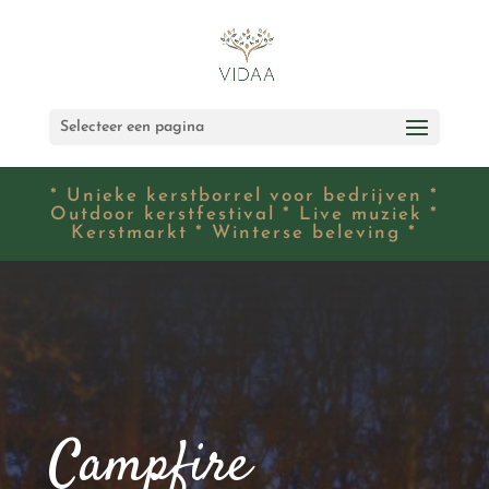
Selecteer een pagina
* Unieke kerstborrel voor bedrijven *
Outdoor kerstfestival * Live muziek *
Kerstmarkt * Winterse beleving *
Campfire