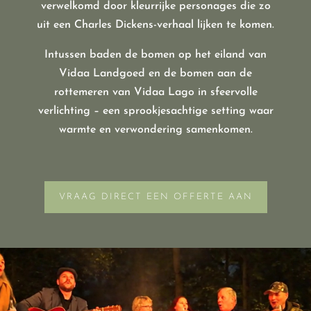
verwelkomd door kleurrijke personages die zo
uit een Charles Dickens-verhaal lijken te komen.
Intussen baden de bomen op het eiland van
Vidaa Landgoed en de bomen aan de
rottemeren van Vidaa Lago in sfeervolle
verlichting – een sprookjesachtige setting waar
warmte en verwondering samenkomen.
VRAAG DIRECT EEN OFFERTE AAN