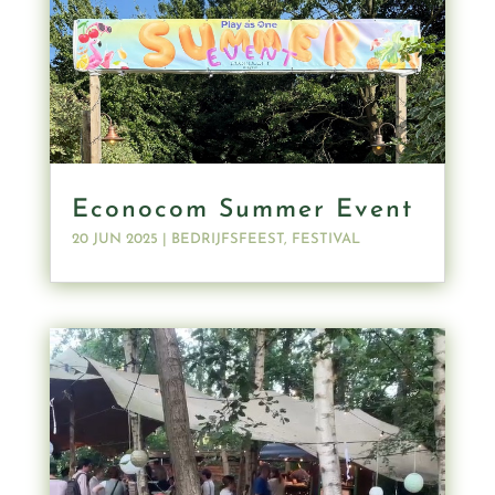
Econocom Summer Event
20 JUN 2025
|
BEDRIJFSFEEST
,
FESTIVAL