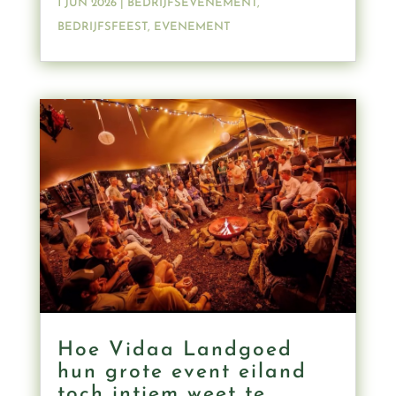
1 JUN 2026
|
BEDRIJFSEVENEMENT
,
BEDRIJFSFEEST
,
EVENEMENT
Hoe Vidaa Landgoed
hun grote event eiland
toch intiem weet te