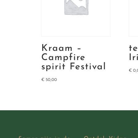
Kraam –
t
Campfire
Ir
spirit Festival
€
0,
€
50,00