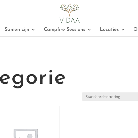
Samen zijn
Campfire Sessions
Locaties
O
egorie