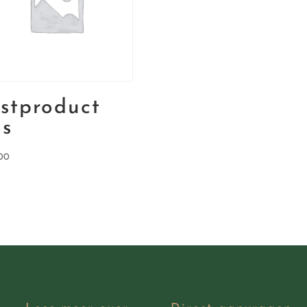
estproduct
is
00