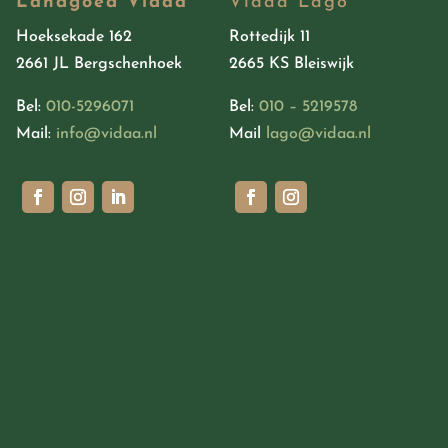
Landgoed Vidaa
Vidaa Lago
Hoeksekade 162
Rottedijk 11
2661 JL Bergschenhoek
2665 KS Bleiswijk
Bel:
010-5296071
Bel:
010 – 5219578
Mail:
info@vidaa.nl
Mail
lago@vidaa.nl