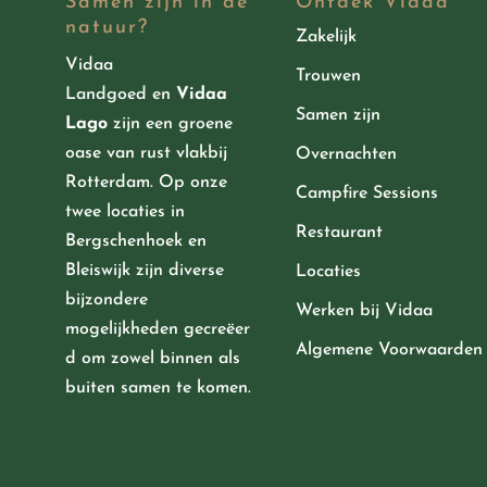
Samen zijn in de
Ontdek Vidaa
natuur?
Zakelijk
Vidaa
Trouwen
Landgoed
en
Vidaa
Samen zijn
Lago
zijn een groene
oase van rust vlakbij
Overnachten
Rotterdam. Op onze
Campfire Sessions
twee locaties in
Restaurant
Bergschenhoek en
Bleiswijk zijn diverse
Locaties
bijzondere
Werken bij Vidaa
mogelijkheden
gecreëer
Algemene Voorwaarden
d
om zowel binnen als
buiten samen te komen.