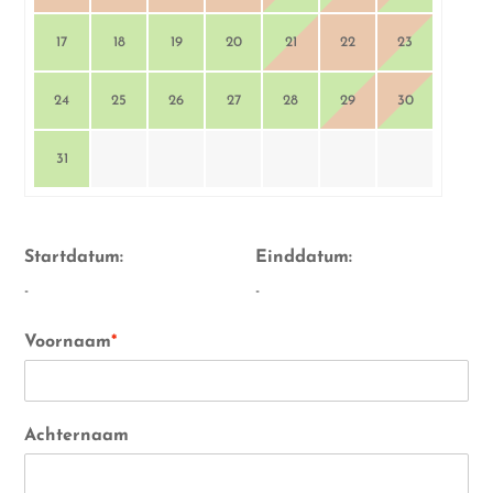
17
18
19
20
21
22
23
24
25
26
27
28
29
30
31
Startdatum:
Einddatum:
-
-
Voornaam
*
Achternaam