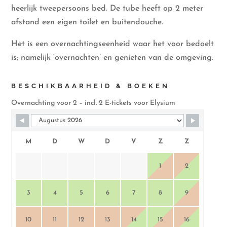
heerlijk tweepersoons bed. De tube heeft op 2 meter
afstand een eigen toilet en buitendouche.
Het is een overnachtingseenheid waar het voor bedoelt
is; namelijk ‘overnachten’ en genieten van de omgeving.
BESCHIKBAARHEID & BOEKEN
Overnachting voor 2 – incl. 2 E-tickets voor Elysium
Skip Booking Form
M
D
W
D
V
Z
Z
1
2
3
4
5
6
7
8
9
10
11
12
13
14
15
16